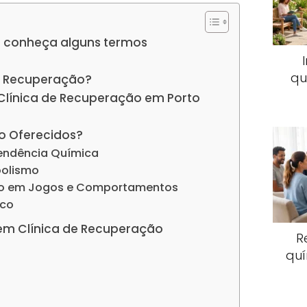
 conheça alguns termos
qu
e Recuperação?
 Clínica de Recuperação em Porto
o Oferecidos?
endência Química
oolismo
io em Jogos e Comportamentos
ico
em Clínica de Recuperação
R
quí
s