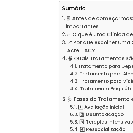
Sumário
📘 Antes de começarmos:
importantes
✅ O que é uma Clínica d
📍 Por que escolher uma
Acre - AC?
🧠 Quais Tratamentos Sã
Tratamento para Dep
Tratamento para Alc
Tratamento para Víc
Tratamento Psiquiátr
🩺 Fases do Tratamento 
1️⃣ Avaliação Inicial
2️⃣ Desintoxicação
3️⃣ Terapias Intensiva
4️⃣ Ressocialização