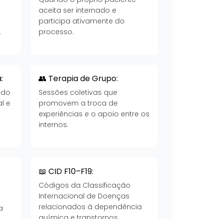
aceita ser internado e
participa ativamente do
.
processo.
:
👥 Terapia de Grupo:
 do
Sessões coletivas que
l e
promovem a troca de
experiências e o apoio entre os
internos.
📖 CID F10–F19:
Códigos da Classificação
Internacional de Doenças
a
relacionados à dependência
a
química e transtornos