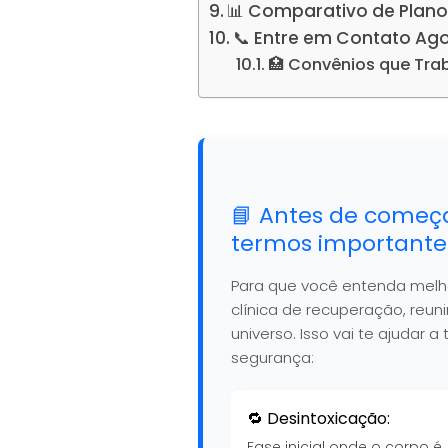
📊 Comparativo de Plano
📞 Entre em Contato Ag
🏥 Convênios que Tr
📘 Antes de começ
termos importante
Para que você entenda mel
clínica de recuperação, reu
universo. Isso vai te ajudar
segurança:
🔁 Desintoxicação:
Fase inicial onde o corpo é