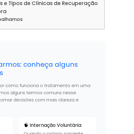
s e Tipos de Clínicas de Recuperação
ora
abalhamos
armos: conheça alguns
s
hor como funciona o tratamento em uma
nimos alguns termos comuns nesse
 a tomar decisões com mais clareza e
🧠 Internação Voluntária:
Quando o próprio paciente