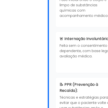
limpo de substâncias
químicas com
acompanhamento médico
🚨 Internação Involuntária
Feita sem o consentimento
dependente, com base lega
avaliação médica.
📝 PPR (Prevenção à
Recaída):
Técnicas e estratégias par
evitar que o paciente volte 
usar substâncias após o