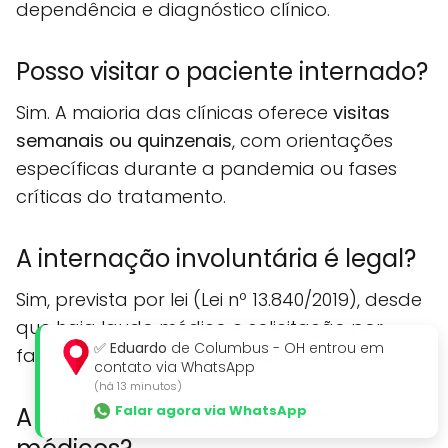
dependência e diagnóstico clínico.
Posso visitar o paciente internado?
Sim. A maioria das clínicas oferece
visitas
semanais ou quinzenais
, com orientações
específicas durante a pandemia ou fases
críticas do tratamento.
A internação involuntária é legal?
Sim, prevista por lei (Lei nº 13.840/2019), desde
que haja laudo médico e solicitação por
✅
Eduardo
de Columbus - OH entrou em
familiar ou responsável legal.
contato via WhatsApp
(há 13 minutos)
Falar agora via WhatsApp
A clínica aceita convênios