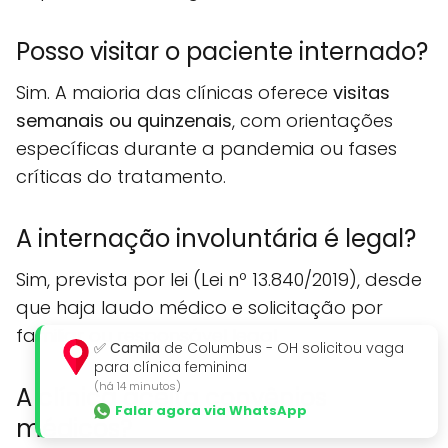
Posso visitar o paciente internado?
Sim. A maioria das clínicas oferece
visitas
semanais ou quinzenais
, com orientações
específicas durante a pandemia ou fases
críticas do tratamento.
A internação involuntária é legal?
Sim, prevista por lei (Lei nº 13.840/2019), desde
que haja laudo médico e solicitação por
familiar ou responsável legal.
✅
Camila
de Columbus - OH solicitou vaga
para clínica feminina
(há 14 minutos)
A clínica aceita convênios
Falar agora via WhatsApp
médicos?