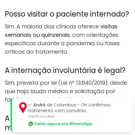
Posso visitar o paciente internado?
Sim. A maioria das clínicas oferece
visitas
semanais ou quinzenais
, com orientações
específicas durante a pandemia ou fases
críticas do tratamento.
A internação involuntária é legal?
Sim, prevista por lei (Lei nº 13.840/2019), desde
que haja laudo médico e solicitação por
familiar ou responsável legal.
✅
André
de Columbus - OH confirmou
tratamento com convênio
A clínica aceita convênios
(há 18 minutos)
Falar agora via WhatsApp
médicos?