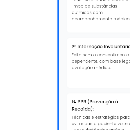
limpo de substâncias
químicas com
acompanhamento médico
🚨 Internação Involuntária
Feita sem o consentimento
dependente, com base lega
avaliação médica.
📝 PPR (Prevenção à
Recaída):
Técnicas e estratégias par
evitar que o paciente volte 
usar substâncias após o