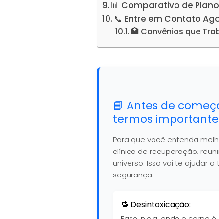
📊 Comparativo de Plano
📞 Entre em Contato Ag
🏥 Convênios que Tr
📘 Antes de começ
termos importante
Para que você entenda mel
clínica de recuperação, reu
universo. Isso vai te ajudar
segurança:
🔁 Desintoxicação:
Fase inicial onde o corpo é