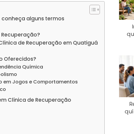
 conheça alguns termos
qu
e Recuperação?
 Clínica de Recuperação em Quatiguá
o Oferecidos?
endência Química
oolismo
io em Jogos e Comportamentos
ico
em Clínica de Recuperação
R
quí
s