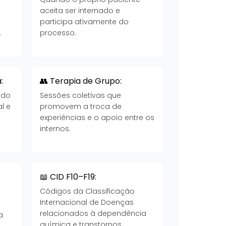
aceita ser internado e
participa ativamente do
.
processo.
:
👥 Terapia de Grupo:
 do
Sessões coletivas que
l e
promovem a troca de
experiências e o apoio entre os
internos.
📖 CID F10–F19:
Códigos da Classificação
Internacional de Doenças
a
relacionados à dependência
a
química e transtornos