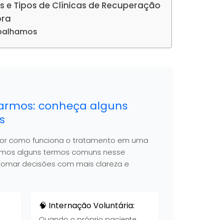
s e Tipos de Clínicas de Recuperação
ora
abalhamos
armos: conheça alguns
s
hor como funciona o tratamento em uma
nimos alguns termos comuns nesse
 a tomar decisões com mais clareza e
🧠 Internação Voluntária:
Quando o próprio paciente