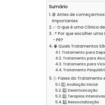
Sumário
📘 Antes de começarmos:
importantes
✅ O que é uma Clínica d
📍 Por que escolher uma
- PR?
🧠 Quais Tratamentos Sã
Tratamento para Dep
Tratamento para Alc
Tratamento para Víc
Tratamento Psiquiátr
🩺 Fases do Tratamento 
1️⃣ Avaliação Inicial
2️⃣ Desintoxicação
3️⃣ Terapias Intensiva
4️⃣ Ressocialização