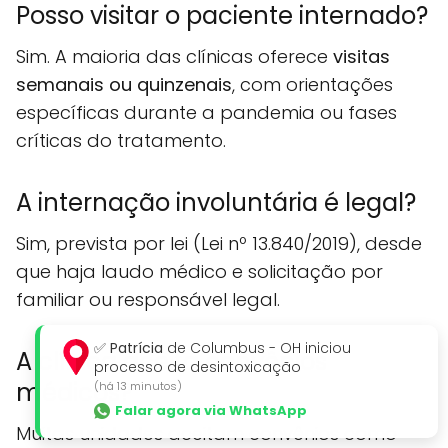
Posso visitar o paciente internado?
Sim. A maioria das clínicas oferece
visitas
semanais ou quinzenais
, com orientações
específicas durante a pandemia ou fases
críticas do tratamento.
A internação involuntária é legal?
Sim, prevista por lei (Lei nº 13.840/2019), desde
que haja laudo médico e solicitação por
familiar ou responsável legal.
✅
Patrícia
de Columbus - OH iniciou
A clínica aceita convênios
processo de desintoxicação
médicos?
(há 13 minutos)
Falar agora via WhatsApp
Muitas unidades aceitam convênios como