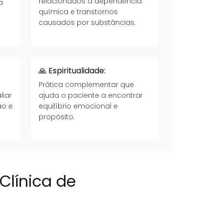
relacionados à dependência
a
química e transtornos
causados por substâncias.
🙏 Espiritualidade:
Prática complementar que
liar
ajuda o paciente a encontrar
ão e
equilíbrio emocional e
propósito.
Clínica de