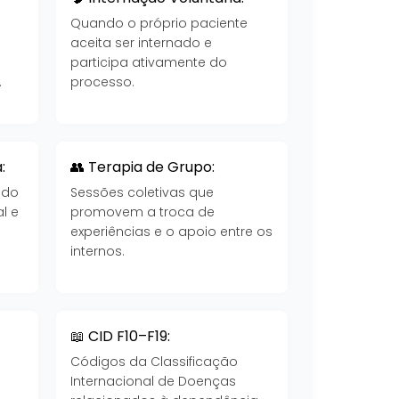
Quando o próprio paciente
aceita ser internado e
participa ativamente do
.
processo.
:
👥 Terapia de Grupo:
 do
Sessões coletivas que
l e
promovem a troca de
experiências e o apoio entre os
internos.
📖 CID F10–F19:
Códigos da Classificação
Internacional de Doenças
a