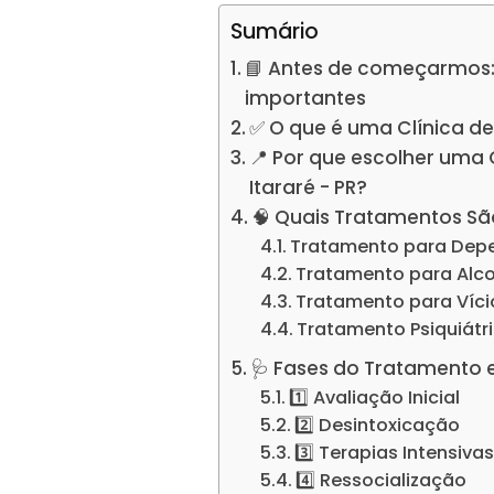
Sumário
📘 Antes de começarmos:
importantes
✅ O que é uma Clínica d
📍 Por que escolher uma
Itararé - PR?
🧠 Quais Tratamentos Sã
Tratamento para Dep
Tratamento para Alc
Tratamento para Víc
Tratamento Psiquiátr
🩺 Fases do Tratamento 
1️⃣ Avaliação Inicial
2️⃣ Desintoxicação
3️⃣ Terapias Intensiva
4️⃣ Ressocialização