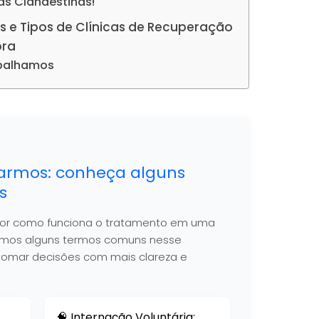
as Clandestinas!
s e Tipos de Clínicas de Recuperação
ora
abalhamos
armos: conheça alguns
s
hor como funciona o tratamento em uma
nimos alguns termos comuns nesse
 a tomar decisões com mais clareza e
🧠 Internação Voluntária: