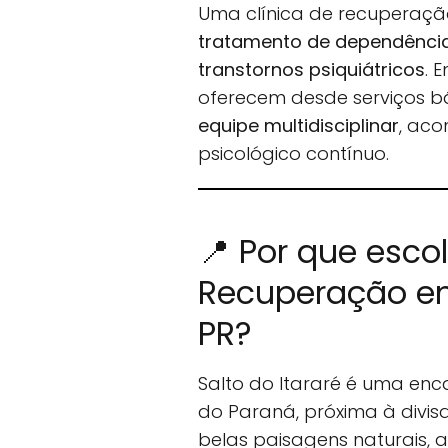
Uma clínica de recuperaçã
tratamento de dependência 
transtornos psiquiátricos
. 
oferecem desde serviços b
equipe multidisciplinar
, ac
psicológico contínuo.
📍 Por que esco
Recuperação em 
PR?
Salto do Itararé é uma en
do Paraná, próxima à divi
belas paisagens naturais, a