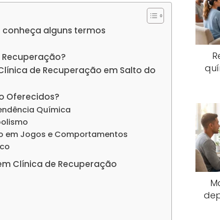
 conheça alguns termos
R
e Recuperação?
quí
 Clínica de Recuperação em Salto do
o Oferecidos?
endência Química
oolismo
io em Jogos e Comportamentos
ico
em Clínica de Recuperação
M
dep
s