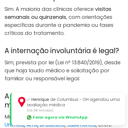
Sim. A maioria das clínicas oferece
visitas
semanais ou quinzenais
, com orientações
específicas durante a pandemia ou fases
críticas do tratamento.
A internação involuntária é legal?
Sim, prevista por lei (Lei nº 13.840/2019), desde
que haja laudo médico e solicitação por
familiar ou responsável legal.
A clínica aceita convênios
✅
Henrique
de Columbus - OH agendou uma
médicos?
avaliação médica
(há 38 minutos)
Muitas unidades aceitam convênios como
Falar agora via WhatsApp
Unimed
,
Amil
,
Bradesco
,
SulAmérica
, entre