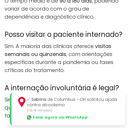
O tempo médio é de
90 a 180 dias
, podendo
variar de acordo com o grau de
dependência e diagnóstico clínico.
Posso visitar o paciente internado?
Sim. A maioria das clínicas oferece
visitas
semanais ou quinzenais
, com orientações
específicas durante a pandemia ou fases
críticas do tratamento.
A internação involuntária é legal?
Sim, prevista por lei (Lei nº 13.840/2019), desde
✅
Sabrina
de Columbus - OH solicitou ajuda
contra alcoolismo
que haja laudo médico e solicitação por
(há 16 minutos)
familiar ou responsável legal.
Falar agora via WhatsApp