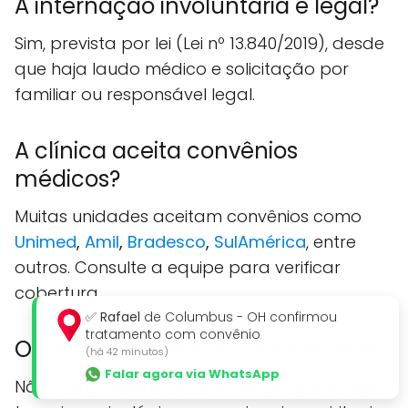
A internação involuntária é legal?
Sim, prevista por lei (Lei nº 13.840/2019), desde
que haja laudo médico e solicitação por
familiar ou responsável legal.
A clínica aceita convênios
médicos?
Muitas unidades aceitam convênios como
Unimed
,
Amil
,
Bradesco
,
SulAmérica
, entre
outros. Consulte a equipe para verificar
cobertura.
✅
Rafael
de Columbus - OH confirmou
tratamento com convênio
O tratamento é só com remédios?
(há 42 minutos)
Falar agora via WhatsApp
Não. O tratamento é
multidisciplinar
e inclui