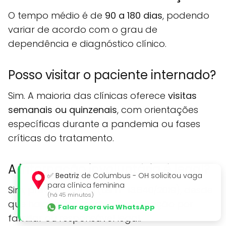
O tempo médio é de
90 a 180 dias
, podendo
variar de acordo com o grau de
dependência e diagnóstico clínico.
Posso visitar o paciente internado?
Sim. A maioria das clínicas oferece
visitas
semanais ou quinzenais
, com orientações
específicas durante a pandemia ou fases
críticas do tratamento.
A internação involuntária é legal?
✅
Beatriz
de Columbus - OH solicitou vaga
para clínica feminina
Sim, prevista por lei (Lei nº 13.840/2019), desde
(há 45 minutos)
que haja laudo médico e solicitação por
Falar agora via WhatsApp
familiar ou responsável legal.