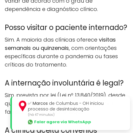
variar de acordo com o grau de
dependência e diagnóstico clínico.
Posso visitar o paciente internado?
Sim. A maioria das clínicas oferece
visitas
semanais ou quinzenais
, com orientações
específicas durante a pandemia ou fases
críticas do tratamento.
A internação involuntária é legal?
Sim, prevista por lei (Lei nº 13.840/2019), desde
que haja laudo médico e solicitação por
✅
Marcos
de Columbus - OH iniciou
processo de desintoxicação
familiar ou responsável legal.
(há 47 minutos)
Falar agora via WhatsApp
A clínica aceita convênios