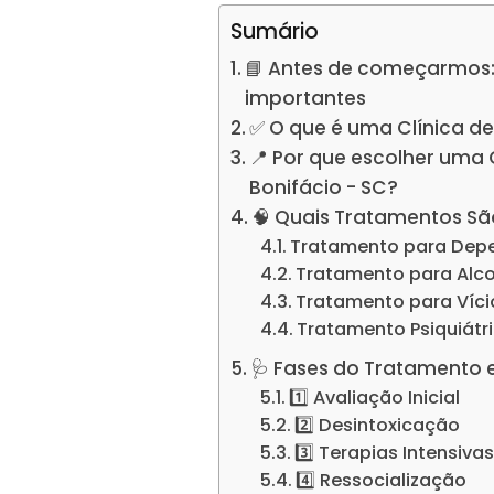
Sumário
📘 Antes de começarmos:
importantes
✅ O que é uma Clínica d
📍 Por que escolher uma
Bonifácio - SC?
🧠 Quais Tratamentos Sã
Tratamento para Dep
Tratamento para Alc
Tratamento para Víc
Tratamento Psiquiátr
🩺 Fases do Tratamento 
1️⃣ Avaliação Inicial
2️⃣ Desintoxicação
3️⃣ Terapias Intensiva
4️⃣ Ressocialização