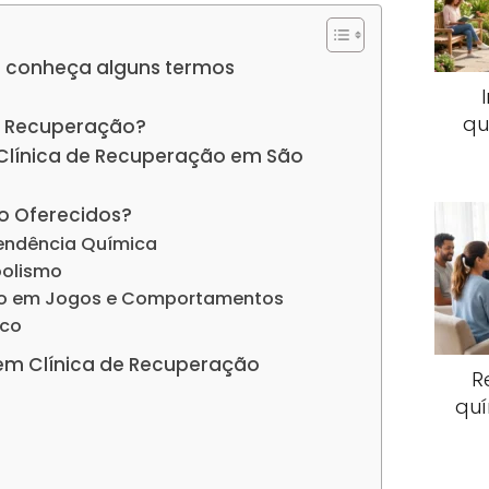
 conheça alguns termos
qu
e Recuperação?
 Clínica de Recuperação em São
o Oferecidos?
endência Química
oolismo
io em Jogos e Comportamentos
ico
em Clínica de Recuperação
R
quí
s