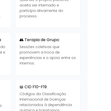
aceita ser internado e
participa ativamente do
.
processo.
:
👥 Terapia de Grupo:
 do
Sessões coletivas que
l e
promovem a troca de
experiências e o apoio entre os
internos.
📖 CID F10–F19:
Códigos da Classificação
Internacional de Doenças
a
relacionados à dependência
a
química e transtornos