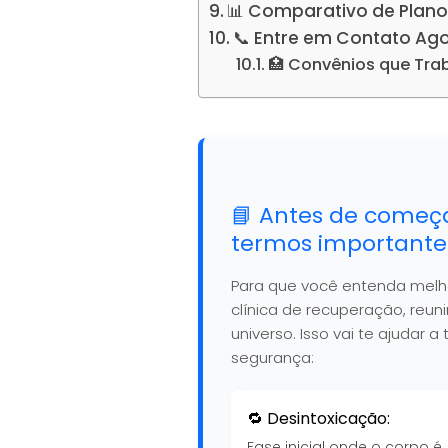
📊 Comparativo de Plano
📞 Entre em Contato Ag
🏥 Convênios que Tr
📘 Antes de começ
termos importante
Para que você entenda mel
clínica de recuperação, reu
universo. Isso vai te ajudar
segurança:
🔁 Desintoxicação:
Fase inicial onde o corpo é