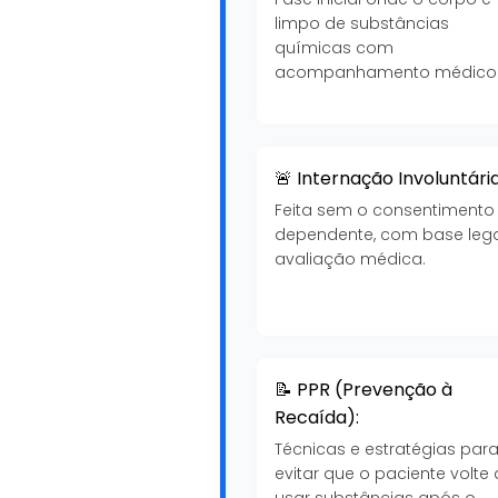
limpo de substâncias
químicas com
acompanhamento médico
🚨 Internação Involuntária
Feita sem o consentimento
dependente, com base lega
avaliação médica.
📝 PPR (Prevenção à
Recaída):
Técnicas e estratégias par
evitar que o paciente volte 
usar substâncias após o