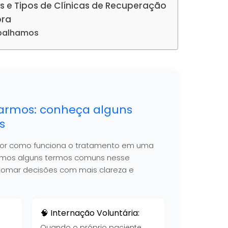
s e Tipos de Clínicas de Recuperação
ora
abalhamos
armos: conheça alguns
s
hor como funciona o tratamento em uma
nimos alguns termos comuns nesse
 a tomar decisões com mais clareza e
🧠 Internação Voluntária:
Quando o próprio paciente