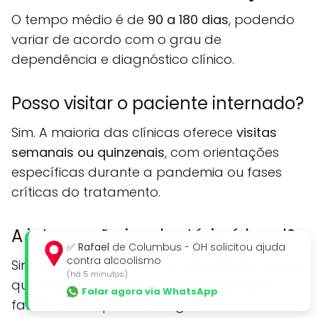
O tempo médio é de
90 a 180 dias
, podendo
variar de acordo com o grau de
dependência e diagnóstico clínico.
Posso visitar o paciente internado?
Sim. A maioria das clínicas oferece
visitas
semanais ou quinzenais
, com orientações
específicas durante a pandemia ou fases
críticas do tratamento.
A internação involuntária é legal?
✅
Rafael
de Columbus - OH solicitou ajuda
contra alcoolismo
Sim, prevista por lei (Lei nº 13.840/2019), desde
(há 5 minutos)
que haja laudo médico e solicitação por
Falar agora via WhatsApp
familiar ou responsável legal.