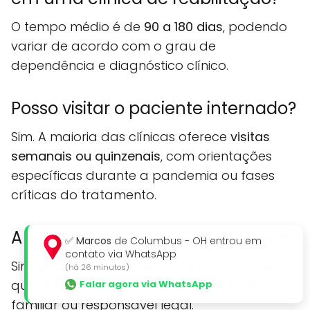
O tempo médio é de
90 a 180 dias
, podendo
variar de acordo com o grau de
dependência e diagnóstico clínico.
Posso visitar o paciente internado?
Sim. A maioria das clínicas oferece
visitas
semanais ou quinzenais
, com orientações
específicas durante a pandemia ou fases
críticas do tratamento.
A internação involuntária é legal?
✅
Marcos
de Columbus - OH entrou em
contato via WhatsApp
Sim, prevista por lei (Lei nº 13.840/2019), desde
(há 26 minutos)
que haja laudo médico e solicitação por
Falar agora via WhatsApp
familiar ou responsável legal.