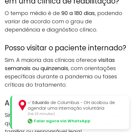
em uma clínica de reabilitação?
O tempo médio é de
90 a 180 dias
, podendo
variar de acordo com o grau de
dependência e diagnóstico clínico.
Posso visitar o paciente internado?
Sim. A maioria das clínicas oferece
visitas
semanais ou quinzenais
, com orientações
específicas durante a pandemia ou fases
críticas do tratamento.
A internação involuntária é legal?
✅
Eduardo
de Columbus - OH acabou de
agendar uma internação voluntária
(há 23 minutos)
Sim, prevista por lei (Lei nº 13.840/2019), desde
Falar agora via WhatsApp
que haja laudo médico e solicitação por
familiar ou responsável legal.