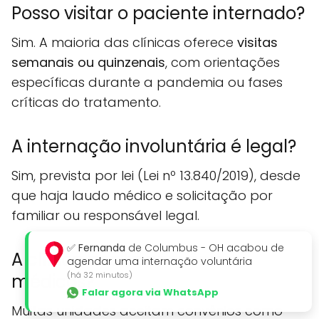
Posso visitar o paciente internado?
Sim. A maioria das clínicas oferece
visitas
semanais ou quinzenais
, com orientações
específicas durante a pandemia ou fases
críticas do tratamento.
A internação involuntária é legal?
Sim, prevista por lei (Lei nº 13.840/2019), desde
que haja laudo médico e solicitação por
familiar ou responsável legal.
✅
Fernanda
de Columbus - OH acabou de
A clínica aceita convênios
agendar uma internação voluntária
(há 32 minutos)
médicos?
Falar agora via WhatsApp
Muitas unidades aceitam convênios como