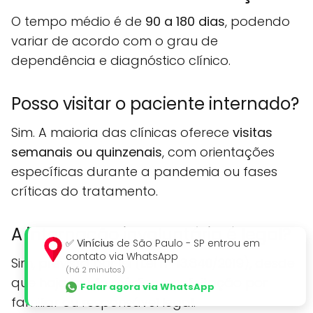
O tempo médio é de
90 a 180 dias
, podendo
variar de acordo com o grau de
dependência e diagnóstico clínico.
Posso visitar o paciente internado?
Sim. A maioria das clínicas oferece
visitas
semanais ou quinzenais
, com orientações
específicas durante a pandemia ou fases
críticas do tratamento.
A internação involuntária é legal?
✅
Vinícius
de São Paulo - SP entrou em
contato via WhatsApp
Sim, prevista por lei (Lei nº 13.840/2019), desde
(há 2 minutos)
que haja laudo médico e solicitação por
Falar agora via WhatsApp
familiar ou responsável legal.