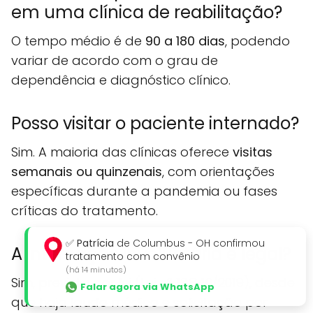
em uma clínica de reabilitação?
O tempo médio é de
90 a 180 dias
, podendo
variar de acordo com o grau de
dependência e diagnóstico clínico.
Posso visitar o paciente internado?
Sim. A maioria das clínicas oferece
visitas
semanais ou quinzenais
, com orientações
específicas durante a pandemia ou fases
críticas do tratamento.
✅
Patrícia
de Columbus - OH confirmou
A internação involuntária é legal?
tratamento com convênio
(há 14 minutos)
Sim, prevista por lei (Lei nº 13.840/2019), desde
Falar agora via WhatsApp
que haja laudo médico e solicitação por