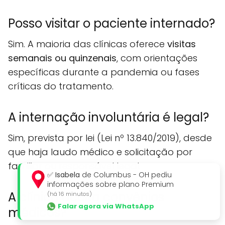
Posso visitar o paciente internado?
Sim. A maioria das clínicas oferece
visitas
semanais ou quinzenais
, com orientações
específicas durante a pandemia ou fases
críticas do tratamento.
A internação involuntária é legal?
Sim, prevista por lei (Lei nº 13.840/2019), desde
que haja laudo médico e solicitação por
familiar ou responsável legal.
✅
Isabela
de Columbus - OH pediu
informações sobre plano Premium
A clínica aceita convênios
(há 16 minutos)
Falar agora via WhatsApp
médicos?