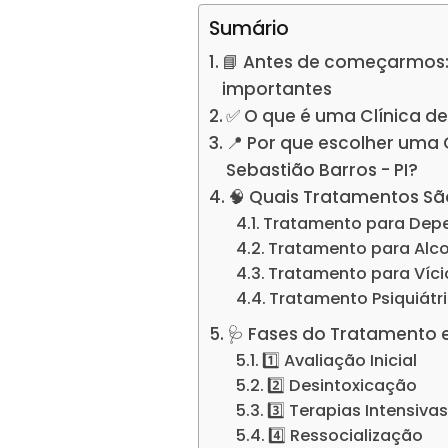
Sumário
📘 Antes de começarmos:
importantes
✅ O que é uma Clínica d
📍 Por que escolher uma
Sebastião Barros - PI?
🧠 Quais Tratamentos Sã
Tratamento para Dep
Tratamento para Alc
Tratamento para Víc
Tratamento Psiquiátr
🩺 Fases do Tratamento 
1️⃣ Avaliação Inicial
2️⃣ Desintoxicação
3️⃣ Terapias Intensiva
4️⃣ Ressocialização