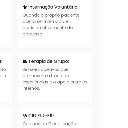
🧠 Internação Voluntária:
Quando o próprio paciente
aceita ser internado e
participa ativamente do
.
processo.
:
👥 Terapia de Grupo:
 do
Sessões coletivas que
l e
promovem a troca de
experiências e o apoio entre os
internos.
📖 CID F10–F19:
Códigos da Classificação