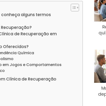
 conheça alguns termos
R
e Recuperação?
quí
 Clínica de Recuperação em
o Oferecidos?
endência Química
oolismo
io em Jogos e Comportamentos
ico
em Clínica de Recuperação
M
dep
s