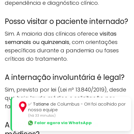
dependência e diagnóstico clínico.
Posso visitar o paciente internado?
Sim. A maioria das clínicas oferece
visitas
semanais ou quinzenais
, com orientações
específicas durante a pandemia ou fases
críticas do tratamento.
A internação involuntária é legal?
Sim, prevista por lei (Lei nº 13.840/2019), desde
que haja laudo médico e solicitação por
✅
Tatiane
de Columbus - OH foi acolhido por
familiar ou responsável legal.
nossa equipe
(há 33 minutos)
Falar agora via WhatsApp
A clínica aceita convênios