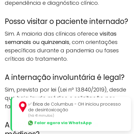
dependência e diagnóstico clínico.
Posso visitar o paciente internado?
Sim. A maioria das clínicas oferece
visitas
semanais ou quinzenais
, com orientações
específicas durante a pandemia ou fases
críticas do tratamento.
A internação involuntária é legal?
Sim, prevista por lei (Lei nº 13.840/2019), desde
que haja laudo médico e solicitação por
✅
Érica
de Columbus - OH iniciou processo
familiar ou responsável legal.
de desintoxicação
(há 41 minutos)
Falar agora via WhatsApp
A clínica aceita convênios