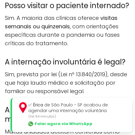
Posso visitar o paciente internado?
Sim. A maioria das clínicas oferece
visitas
semanais ou quinzenais
, com orientações
específicas durante a pandemia ou fases
críticas do tratamento.
A internação involuntária é legal?
Sim, prevista por lei (Lei nº 13.840/2019), desde
que haja laudo médico e solicitação por
familiar ou responsável legal.
✅
Érica
de São Paulo - SP acabou de
A clínica aceita convênios
agendar uma internação voluntária
(há 54 minutos)
médicos?
Falar agora via WhatsApp
Muitas unidades aceitam convênios como