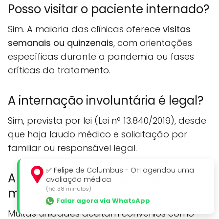
Posso visitar o paciente internado?
Sim. A maioria das clínicas oferece
visitas
semanais ou quinzenais
, com orientações
específicas durante a pandemia ou fases
críticas do tratamento.
A internação involuntária é legal?
Sim, prevista por lei (Lei nº 13.840/2019), desde
que haja laudo médico e solicitação por
familiar ou responsável legal.
✅
Felipe
de Columbus - OH agendou uma
A clínica aceita convênios
avaliação médica
(há 38 minutos)
médicos?
Falar agora via WhatsApp
Muitas unidades aceitam convênios como