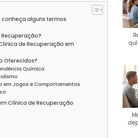
 conheça alguns termos
R
e Recuperação?
quí
 Clínica de Recuperação em
o Oferecidos?
endência Química
oolismo
io em Jogos e Comportamentos
ico
em Clínica de Recuperação
M
dep
s