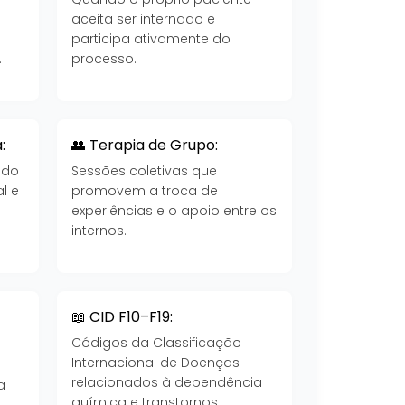
aceita ser internado e
participa ativamente do
.
processo.
:
👥 Terapia de Grupo:
 do
Sessões coletivas que
l e
promovem a troca de
experiências e o apoio entre os
internos.
📖 CID F10–F19:
Códigos da Classificação
Internacional de Doenças
a
relacionados à dependência
a
química e transtornos