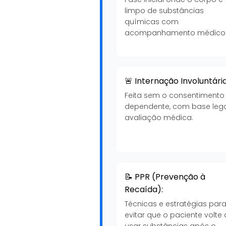
limpo de substâncias
químicas com
acompanhamento médico
🚨 Internação Involuntária
Feita sem o consentimento
dependente, com base lega
avaliação médica.
📝 PPR (Prevenção à
Recaída):
Técnicas e estratégias par
evitar que o paciente volte 
usar substâncias após o