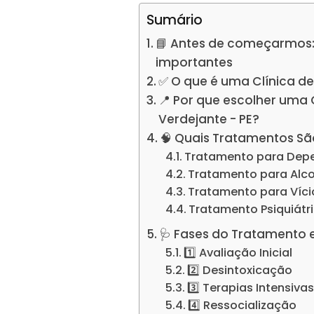
Sumário
📘 Antes de começarmos:
importantes
✅ O que é uma Clínica d
📍 Por que escolher uma
Verdejante - PE?
🧠 Quais Tratamentos Sã
Tratamento para Dep
Tratamento para Alc
Tratamento para Víc
Tratamento Psiquiátr
🩺 Fases do Tratamento 
1️⃣ Avaliação Inicial
2️⃣ Desintoxicação
3️⃣ Terapias Intensiva
4️⃣ Ressocialização