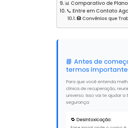
📊 Comparativo de Plano
📞 Entre em Contato Ag
🏥 Convênios que Tr
📘 Antes de começ
termos importante
Para que você entenda mel
clínica de recuperação, reu
universo. Isso vai te ajudar
segurança:
🔁 Desintoxicação:
Fase inicial onde o corpo é