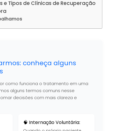
s e Tipos de Clínicas de Recuperação
ora
abalhamos
armos: conheça alguns
s
hor como funciona o tratamento em uma
nimos alguns termos comuns nesse
 a tomar decisões com mais clareza e
🧠 Internação Voluntária:
Quando o próprio paciente