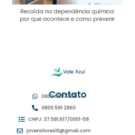
Recaída na dependência química:
por que acontece e como prevenir
Contato​
0800 591 7793
0800 591 2860
CNPJ: 37.581.617/0001-58
jovenslivres10@gmail.com