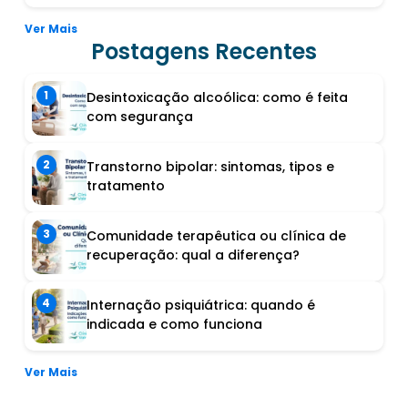
Ver Mais
Postagens Recentes
1
Desintoxicação alcoólica: como é feita
com segurança
2
Transtorno bipolar: sintomas, tipos e
tratamento
3
Comunidade terapêutica ou clínica de
recuperação: qual a diferença?
4
Internação psiquiátrica: quando é
indicada e como funciona
Ver Mais