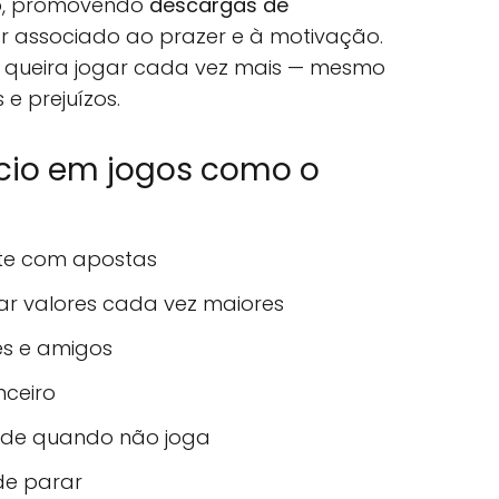
o, promovendo
descargas de
or associado ao prazer e à motivação.
r queira jogar cada vez mais — mesmo
 e prejuízos.
ício em jogos como o
te com apostas
r valores cada vez maiores
es e amigos
nceiro
dade quando não joga
de parar