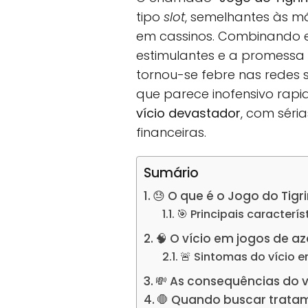
tipo
slot
, semelhantes às m
em cassinos. Combinando e
estimulantes e a promessa 
tornou-se febre nas redes so
que parece inofensivo rap
vício devastador
, com séri
financeiras.
Sumário
😓 O que é o Jogo do Tigri
🎯 Principais caracterí
🧠 O vício em jogos de a
🚨 Sintomas do vício e
💸 As consequências do v
🛑 Quando buscar tratam