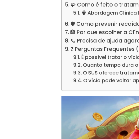
🧩 Como é feito o tratam
🧠 Abordagem Clínica 
🛡️ Como prevenir recaí
🏥 Por que escolher a Clí
📞 Precisa de ajuda agor
❓ Perguntas Frequentes 
É possível tratar o ví
Quanto tempo dura o
O SUS oferece tratam
O vício pode voltar a