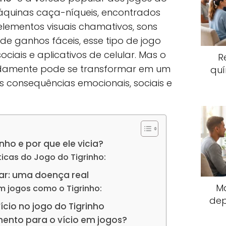
áquinas caça-níqueis, encontrados
lementos visuais chamativos, sons
de ganhos fáceis, esse tipo de jogo
ciais e aplicativos de celular. Mas o
R
idamente pode se transformar em um
quí
as consequências emocionais, sociais e
nho e por que ele vicia?
sticas do Jogo do Tigrinho:
zar: uma doença real
M
m jogos como o Tigrinho:
dep
ício no jogo do Tigrinho
ento para o vício em jogos?