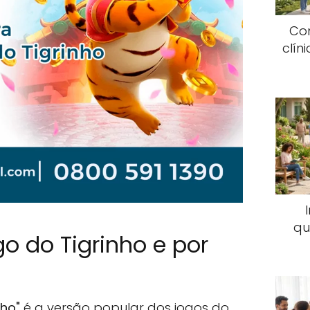
Co
clín
qu
go do Tigrinho e por
nho"
é a versão popular dos jogos do