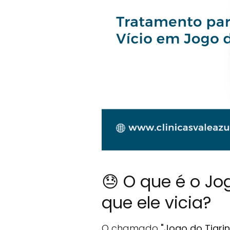
😓 O que é o Jo
que ele vicia?
O chamado
"Jogo do Tigri