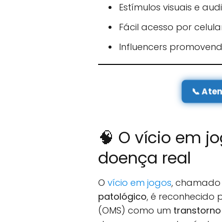
Estímulos visuais e au
Fácil acesso por celul
Influencers promovendo
📞 Ate
🧠 O vício em j
doença real
O
vício em jogos
, chamado 
patológico
, é reconhecido
(OMS) como um
transtorno